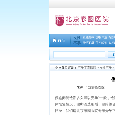
卵巢囊肿
卵巢早衰
输卵
女性
不孕
月经不调
子宫畸形
输卵
您当前位置是：
不孕不育医院
>
女性不孕
来源：
北京家圆医院
做输卵管造影多久可以受孕?一般，造
体恢复情况，输卵管造影后，要给输
怀孕，我们请北京家圆医院专家介绍