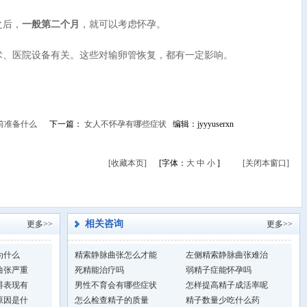
之后，
一般第二个月
，就可以考虑怀孕。
、医院设备有关。这些对输卵管恢复，都有一定影响。
前准备什么
下一篇：
女人不怀孕有哪些症状
编辑：jyyyuserxn
[收藏本页]
[字体：
大
中
小
]
[关闭本窗口]
相关咨询
更多>>
更多>>
为什么
精索静脉曲张怎么才能
左侧精索静脉曲张难治
曲张严重
死精能治疗吗
弱精子症能怀孕吗
碍表现有
男性不育会有哪些症状
怎样提高精子成活率呢
原因是什
怎么检查精子的质量
精子数量少吃什么药