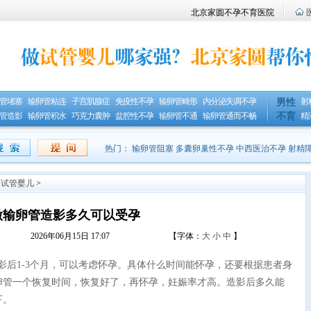
北京家圆不孕不育医院
管堵塞
输卵管粘连
子宫肌腺症
免疫性不孕
输卵管畸形
内分泌失调不孕
射
男性
管造影
输卵管积水
巧克力囊肿
盆腔性不孕
输卵管不通
输卵管通而不畅
不育
精
热门：
输卵管阻塞
多囊卵巢性不孕
中西医治不孕
射精
>
试管婴儿
>
做输卵管造影多久可以受孕
2026年06月15日 17:07
【字体：
大
小
中
】
影后1-3个月，可以考虑怀孕。具体什么时间能怀孕，还要根据患者身
卵管一个恢复时间，恢复好了，再怀孕，妊娠率才高。造影后多久能
下。