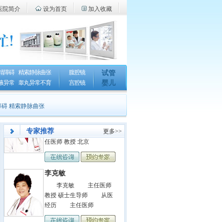
医院简介
设为首页
加入收藏
李克敏
李克敏 主任医师
教授 硕士生导师 从医
精障碍
精索静脉曲张
腹腔镜
经历 主任医师
试管
液异常
睾丸异常不育
宫腔镜
婴儿
张淑瑛
障碍
精索静脉曲张
张淑瑛 主任医师
教授 从医经历 主
专家推荐
更多>>
任医师 教授 北京
李克敏
李克敏 主任医师
教授 硕士生导师 从医
经历 主任医师