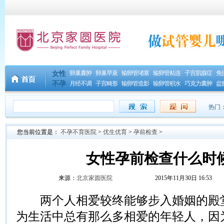
卵巢囊肿
卵巢早衰
输卵管堵塞
输卵管粘连
子宫肌腺症
免
女性
不孕
月经不调
子宫畸形
输卵管造影
输卵管积水
巧克力囊肿
盆
热门
您当前位置是：
不孕不育医院
>
优生优育
>
孕前检查
>
女性孕前检查什么时
来源：
北京家圆医院
2015年11月30日 16:53
两个人相爱较终能够步入婚姻的殿堂
为生活中总有那么多相爱的年轻人，因